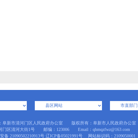
：阜新市清河门区人民政府办公室 版权所有：阜新市人民政府办公室
门区清河大街1号 邮编：123006 Email：qhmqzfwz@163.com
备 21090502210913号
辽ICP备05021991号
网站标识码：2109050001