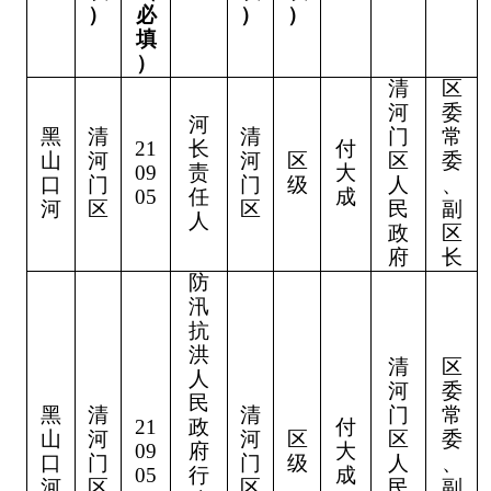
）
必
）
）
填
）
清
区
河
委
河
黑
清
清
门
常
21
长
付
山
河
河
区
区
委
09
责
大
口
门
门
级
人
、
05
任
成
河
区
区
民
副
人
政
区
府
长
防
汛
抗
洪
清
区
人
河
委
民
黑
清
清
门
常
21
政
付
山
河
河
区
区
委
09
府
大
口
门
门
级
人
、
05
行
成
河
区
区
民
副