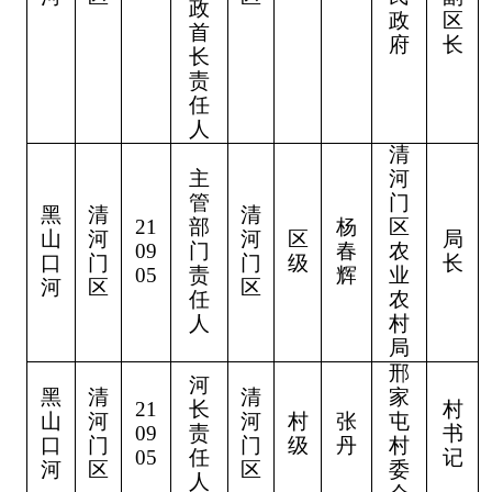
政
政
区
首
府
长
长
责
任
人
清
主
河
管
门
黑
清
清
21
部
杨
区
山
河
河
区
局
09
门
春
农
口
门
门
级
长
05
责
辉
业
河
区
区
任
农
人
村
局
邢
河
黑
清
清
家
21
长
村
山
河
河
村
张
屯
09
责
书
口
门
门
级
丹
村
05
任
记
河
区
区
委
人