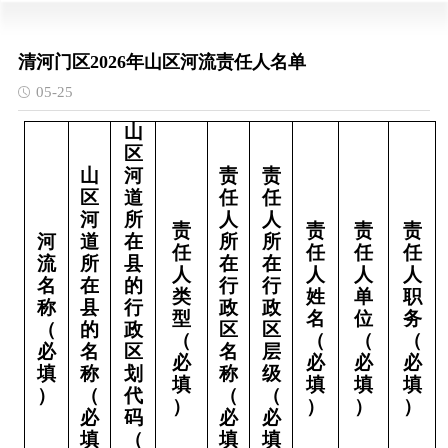
清河门区2026年山区河流责任人名单
05-25
山
区
山
河
责
责
区
道
任
任
河
所
人
人
责
责
责
责
河
道
在
所
所
任
任
任
任
流
所
县
在
在
人
人
人
人
名
在
的
行
行
类
姓
单
职
称
县
行
政
政
型
名
位
务
（
的
政
区
区
（
（
（
（
必
名
区
名
层
必
必
必
必
填
称
划
称
级
填
填
填
填
）
（
代
（
（
）
）
）
）
必
码
必
必
填
（
填
填