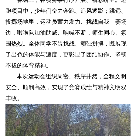
跑项目中，少年们奋力奔跑、追风逐影；跳远、
投掷场地里，运动员蓄力发力、挑战自我。赛场
边，啦啦队加油助威、呐喊不断，师生同心、氛
围热烈。全体同学不畏挑战、顽强拼搏，既展现
了出色的体能与速度，更彰显了团结协作、坚韧
不拔的体育精神。
本次运动会组织周密、秩序井然，全程文明
安全、顺利高效，实现了竞赛成绩与精神文明双
丰收。