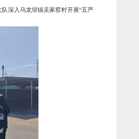
大队深入乌龙坝镇吴家窑村开展
“五严