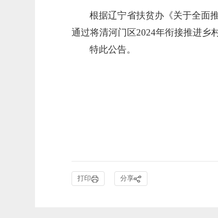
根据辽宁省扶贫办《关于全面
通过将清河门区202
4
年衔接推进乡
特此公告。
打印
分享