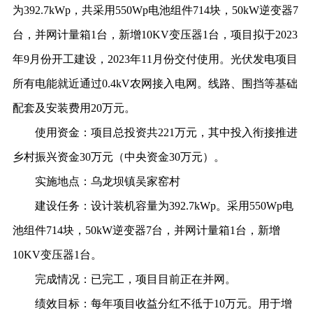
为392.7kWp，共采用550Wp电池组件714块，50kW逆变器7
台，并网计量箱1台，新增10KV变压器1台，项目拟于2023
年9月份开工建设，2023年11月份交付使用。光伏发电项目
所有电能就近通过0.4kV农网接入电网。线路、围挡等基础
配套及安装费用20万元。
使用资金：
项目总投资共
221万元，其中投入衔接推进
乡村振兴资金30万元（中央资金30万元）。
实施地点：
乌龙坝镇吴家窑村
建设任务：
设计装机容量为
392.7kWp。采用550Wp电
池组件714块，50kW逆变器7台，并网计量箱1台，新增
10KV变压器1台。
完成情况：
已完工，项目目前正在并网。
绩效目标：
每年项目收益分红不彽于
10万元。用于增