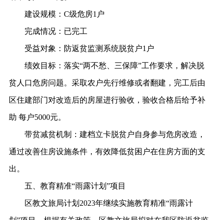
建设规模：
C级危房1户
完成情况：
已完工
受益对象：
防返贫监测系统脱贫户
1户
绩效目标：
落实
“两不愁、三保障”工作要求，解决脱
贫人口危房问题。采取农户先行维修或者翻建，完工后由
区住建部门对改造后的房屋进行验收，验收合格后给予补
助 每户5000元。
带贫减贫机制：
建档立卡脱贫户自身参与危房改造，
通过改善住房设施条件，有效降低贫困户在住房方面的支
出。
五、教育精准
“雨露计划”项目
区教文旅局计划
2023年继续实施教育精准“雨露计