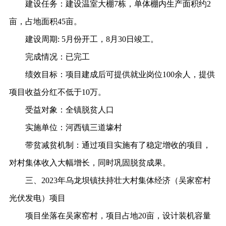
建设任务：
建设温室大棚
7栋，单体棚内生产面积约2
亩，占地面积45亩。
建设周期
:
5月份开工，8月30日竣工。
完成情况：
已完工
绩效目标：
项目建成后可提供就业岗位
100余人，提供
项目收益分红不低于10万。
受益对象：
全镇脱贫人口
实施单位：
河西镇三道壕村
带贫减贫机制：
通过项目实施有了稳定增收的项目，
对村集体收入大幅增长，同时巩固脱贫成果。
三、
2023年乌龙坝镇扶持壮大村集体经济（吴家窑村
光伏发电）项目
项目坐落在吴家窑村，项目占地
20亩，设计装机容量