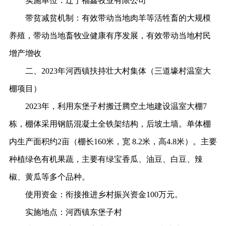
实施单位：
辽宁福鑫牧业有限公司
带贫减贫机制：
有效带动当地肉羊等活牲畜的大规模
养殖，带动当地畜牧业健康有序发展，有效带动当地村民
增产增收
二、
2023年河西镇扶持壮大村集体（三道壕村温室大
棚项目）
2023年，利用东堡子村搬迁腾空土地建设温室大棚7
栋，棚体采用钢筋混凝土全铁架结构，后坡土墙。单体棚
内生产面积约2亩（棚长160米，宽 8.2米，高4.8米）。主要
种植绿色有机果蔬，主要有绿宝香瓜、油豆、白豆、辣
椒、黄瓜等多个品种。
使用资金：
衔接推进乡村振兴资金
100万元。
实施地点：
河西镇东堡子村