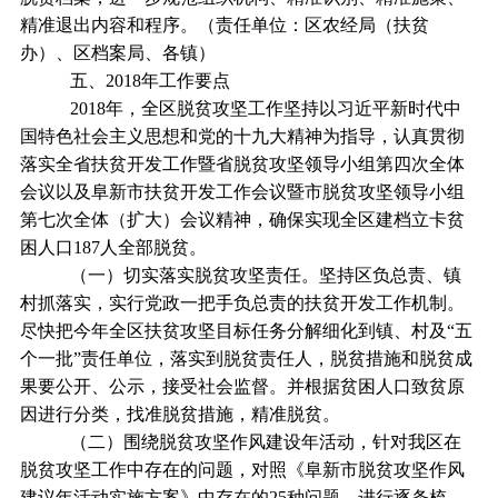
精准退出内容和程序。（责任单位：区农经局（扶贫
办）、区档案局、各镇）
五、2018年工作要点
2018年，全区脱贫攻坚工作坚持
以习
近平新时代中
国特色社会主义思想和党的十九大精神为指导
，认真贯彻
落实全省扶贫开发工作暨省脱贫攻坚领导小组第四次全体
会议以及阜新市扶贫开发工作会议暨市脱贫攻坚领导小组
第七次全体（扩大）会议精神，确保实现全区建档立卡贫
困人口187人全部脱贫。
（一）切实落实脱贫攻坚责任。坚持区负总责、镇
村抓落实，实行党政一把手负总责的扶贫开发工作机制。
尽快把今年全区扶贫攻坚目标任务分解细化到镇、村及“五
个一批”责任单位，落实到脱贫责任人，脱贫措施和脱贫成
果要公开、公示，接受社会监督。并根据贫困人口致贫原
因进行分类，找准脱贫措施，精准脱贫。
（二）围绕脱贫攻坚作风建设年活动，针对我区在
脱贫攻坚工作中存在的问题，对照《阜新市脱贫攻坚作风
建议年活动实施方案》中存在的25种问题，进行逐条梳