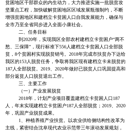
贫困地区干部群众的内生动力，大力推进实施一批脱贫攻
坚重点工程，加快破解贫困地区区域发展瓶颈制约，不断
增强贫困地区和建档立卡贫困人口自我发展能力，确保与
全市乃至全省同步进入全面小康社会。
二、任务目标
到2020年，实现我区全部农村建档立卡贫困户“两不
愁、三保障”，现行标准下556人建档立卡贫困人口全部脱
贫，8个贫困村实现脱贫销号。2018年完成市扶贫办下达给
我区的153人脱贫任务，争取将我区现有建档立卡未脱贫的
187人全部脱贫。2019、2020年做好已脱贫人口巩固提高和
部分返贫人口脱贫退出工作。
三、主要工作
（一）产业发展脱贫
2018年，计划产业项目覆盖建档立卡贫困人口187
人，年末实现建档立卡贫困户187人全部脱贫；2019、2020
年，巩固产业脱贫成果。
1、种植养殖产业扶贫。以农业供给侧结构性改革为
主线，紧密结合沈阜现代农业示范带三年滚动发展规划，