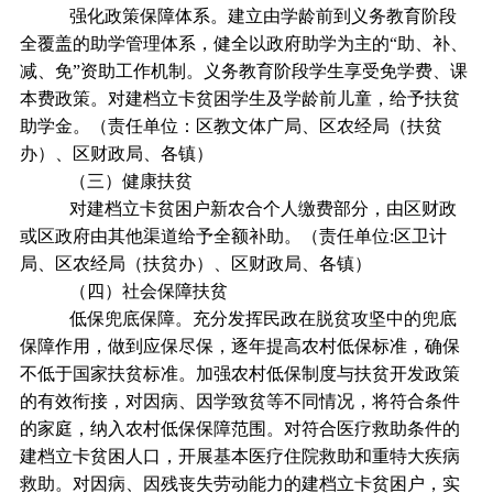
强化政策保障体系。建立由学龄前到义务教育阶段
全覆盖的助学管理体系，健全以政府助学为主的“助、补、
减、免”资助工作机制。义务教育阶段学生享受免学费、课
本费政策。对建档立卡贫困学生及学龄前儿童，给予扶贫
助学金。（责任单位：区教文体广局、区农经局（扶贫
办）、区财政局、各镇）
（三）健康扶贫
对建档立卡贫困户新农合个人缴费部分，由区财政
或区政府由其他渠道给予全额补助。（责任单位:区卫计
局、区农经局（扶贫办）、区财政局、各镇）
（四）社会保障扶贫
低保兜底保障。充分发挥民政在脱贫攻坚中的兜底
保障作用，做到应保尽保，逐年提高农村低保标准，确保
不低于国家扶贫标准。加强农村低保制度与扶贫开发政策
的有效衔接，对因病、因学致贫等不同情况，将符合条件
的家庭，纳入农村低保保障范围。对符合医疗救助条件的
建档立卡贫困人口，开展基本医疗住院救助和重特大疾病
救助。对因病、因残丧失劳动能力的建档立卡贫困户，实