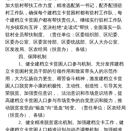
加大驻村帮扶工作力度，精准选配第一书记，配齐配强驻
村工作队，确保每个建档立卡贫困村都有驻村工作队，每
个建档立卡贫困户都有帮扶责任人。继续实行驻村工作队
与乡镇双向互评，坚决杜绝“走读式”帮扶，全面落实一队
驻村全员帮扶制度。（责任单位：区委组织部、区纪委、
区委办公室、区委宣传部、区委统战部、区人大办公室、
区发改局、区农经局（扶贫办）、各镇）
四、保障机制
1、健全建档立卡贫困人口参与机制。充分发挥建档
立卡贫困村党员干部的引领作用和致富带头人的示范作
用，大力弘扬自力更生、艰苦奋斗精神，激发建档立卡贫
困人口脱贫奔小康的积极性、主动性、创造性，引导其光
荣脱贫。加强责任意识，、法治意识和市场意识培养，提
高建档立卡贫困人口参与市场竞争的自觉意识和能力，推
动脱贫攻坚由“输血”向“造血”转变。（责任单位：区农经局
（扶贫办）、各镇）
2、健全精准脱贫退出机制。加强建档立卡工作，健
全建档立卡贫困人口精准识别与动态调整机制，加强精准