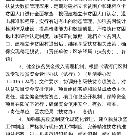
扶贫大数据管理应用，定期对建档立卡贫困户和建档立卡
贫困人口进行全面核查，按照建档立卡贫困人口认定、退
出标准和程序，实行有进有出的动态管理。加强贫困统计
检测体系建设，提高检测能力和数据质量。严格执行贫困
退出和评估认定制度。加强正向激励，建档立卡贫困人
口、建档立卡贫困村退出后，继续享受扶贫相关政策，确
保实现稳定脱贫。（责任单位：区农经局（扶贫办）、各
镇）
3、健全扶贫资金投入管理机制。根据《清河门区财
政专项扶贫资金管理办法（试行）》（阜清委办发
﹝2016﹞24号）文件要求，协调好各级扶贫专项资金，对
扶贫项目资金安排使用、项目组织实施和脱贫成效负主体
责任。建立健全扶贫资金、项目信息公开机制，保障资金
项目在阳光下运行，确保资金使用安全、有效、精准。
（责任单位：区农经局（扶贫办）、各镇）
4、加强脱贫攻坚制度化规范化管理。建立脱贫攻坚
工作制度，严格执行现行的工作制度。完善精准扶贫精准
脱贫档案，进一步规范组织机构、精准识别、精准施策、