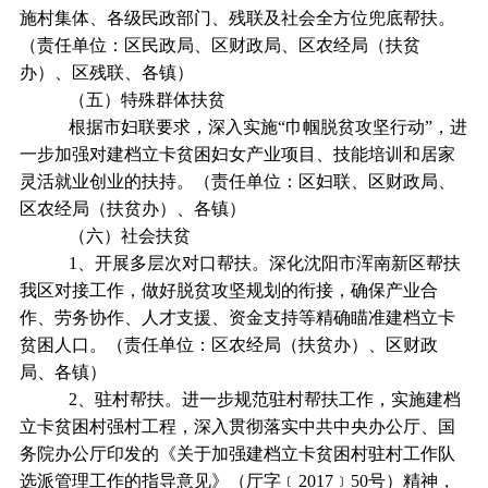
施村集体、各级民政部门、残联及社会全方位兜底帮扶。
（责任单位：区民政局、区财政局、区农经局（扶贫
办）、区残联、各镇）
（五）特殊群体扶贫
根据市妇联要求，深入实施“巾帼脱贫攻坚行动”，进
一步加强对建档立卡贫困妇女产业项目、技能培训和居家
灵活就业创业的扶持。（责任单位：区妇联、区财政局、
区农经局（扶贫办）、各镇）
（六）社会扶贫
1、开展多层次对口帮扶。深化沈阳市浑南新区帮扶
我区对接工作，做好脱贫攻坚规划的衔接，确保产业合
作、劳务协作、人才支援、资金支持等精确瞄准建档立卡
贫困人口。（责任单位：区农经局（扶贫办）、区财政
局、各镇）
2、驻村帮扶。进一步规范驻村帮扶工作，实施建档
立卡贫困村强村工程，深入贯彻落实中共中央办公厅、国
务院办公厅印发的《关于加强建档立卡贫困村驻村工作队
选派管理工作的指导意见》（厅字﹝2017﹞50号）精神，