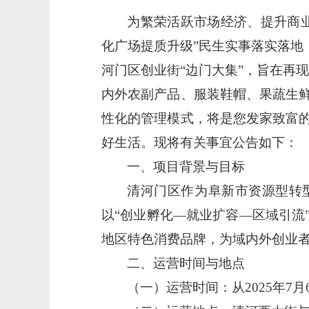
为
繁荣活跃市场经济、
提升商
化广场提质升级”民生实事落实落地
河门区创业街
“边门大集”
，旨在再现
内外农副产品、服装鞋帽、果蔬生
性化的管理模式，将是您发家致富
好生活。
现将有关
事宜
公告如下：
一、项目背景与目标
清河门区作为阜新市资源型转
以
“创业孵化—就业扩容—区域引流
地区特色消费品牌，为
域内外
创业
二、运营时间与地点
（一）
运营时间：
从
2025年7