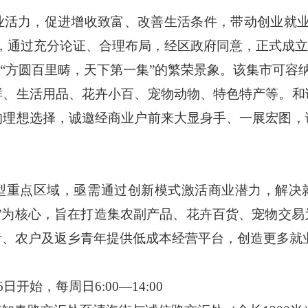
业活力
，促进增收致富、改善生活条件，带动创业就
，
通过充分论证、合理布局，
经
区政府
同意，
正式
成
立
“方圆百里畴，天下第一集”的繁荣景象。该集市可容
鲜、生活用品、花卉小百、宠物动物、特色特产等。和
的理想选择，诚邀经商业户前来大显身手、一展宏图，
型重点区域，亟需通过创新模式激活商业潜力，解决
”为核心，旨在打造集农副产品、花卉百货、宠物交
者、农户及返乡青年提供低成本经营平台，创造更多就
月6日开始，
每周日
6:00—14:00