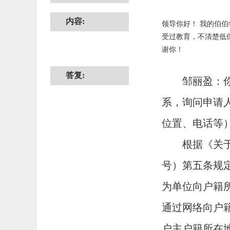
内容:
领导你好！ 我的伯
受过教育，不清楚低
谢你！
答复:
邹丽盈
：
系，
询问申请
位置、电话等
根据
《关
号）第五条规
为单位向户籍
通过网络向户
户主户籍所在