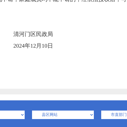
。
清河门区民政局
20
24
年
12
月
10
日