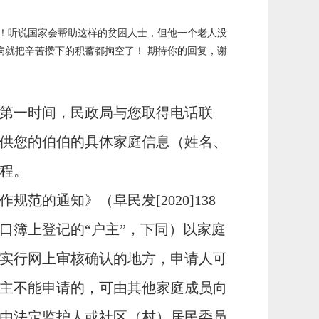
难！听说国家会帮助这样的贫困人士，但他一个老人没
病就把辛苦攒下的积蓄都掏空了！ 期待你的回复，谢
第一时间，
民政局
与您
取得
电话
联
供您的伯伯的具体家庭信息（姓名、
程。
作规范的通知》（
阜民发
[2020]138
口簿上登记的
“户主”，下同）以家庭
实行网上审核确认的地方，申请人可
主不能申请的，可由其他家庭成员向
由法定监护人或社区（村）居民委员