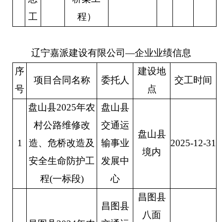
工
程
）
辽宁嘉派建设有限公司
—企业业绩信息
序
建设地
项目合同名称
委托人
交工时间
号
点
盘山县
2025年农
盘山县
村公路维修改
交通运
盘山县
1
造、危桥改造及
输事业
20
25
-
12-31
境内
安全生命防护工
发展中
程(一标段)
心
昌图县
昌图县
八面