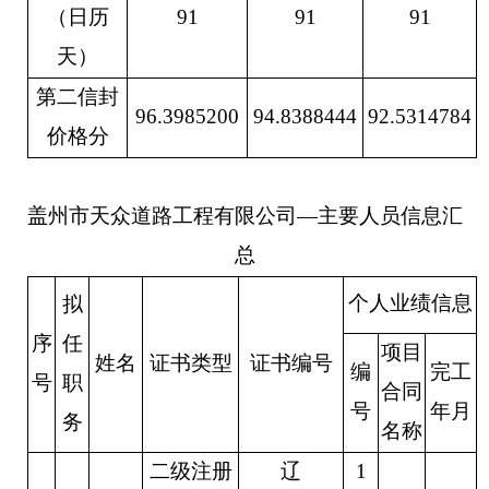
（日历
91
91
91
天）
第二信封
96.3985200
94.8388444
92.5314784
价格分
盖州市天众道路工程有限公司
—主要人员信息汇
总
个人业绩信息
拟
序
任
项目
姓名
证书类型
证书编号
编
完工
号
职
合同
号
年月
务
名称
二
级注册
辽
1