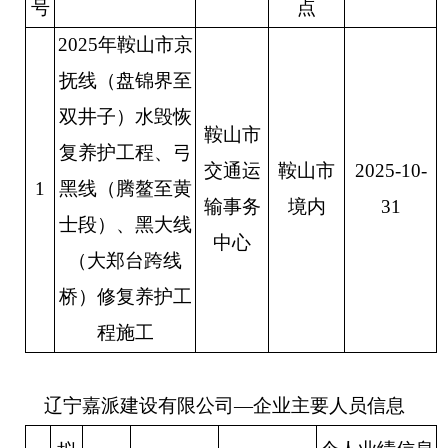
号
点
2025年鞍山市京
抚线（盘锦界至
双井子）水毁恢
鞍山市
复养护工程、弓
交通运
鞍山市
202
5
-
10
-
1
黑线（腾鳌至黄
输事务
境内
31
士段）、黑大线
中心
（大郑台跨线
桥）修复养护工
程施工
辽宁嘉派建设有限公司
—企业主要人员信息