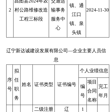
昌图县
2024年农
交通运
镇、通
2
村公路维修改造
输事务
20
24
-
11-30
江口
工程三标段
服务中
镇、泉
心
头镇
辽宁新达诚建设发展有限公司
—企业主要人员信
息
个人业绩信息
拟
序
任
项目
姓名
证书类型
证书编号
编
完工
号
职
合同
号
年月
务
名称
二
级注册
辽
1