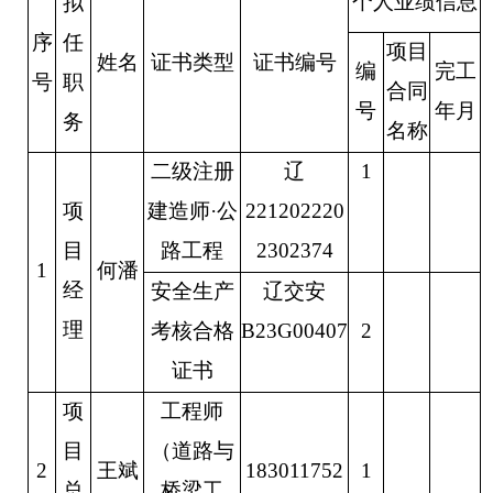
个人业绩信息
拟
序
任
项目
姓名
证书类型
证书编号
编
完工
号
职
合同
号
年月
务
名称
二
级注册
辽
1
项
建造师
·公
221202220
目
路工程
2302374
1
何潘
经
安全生产
辽交安
理
考核合格
B23G00407
2
证书
项
工程师
目
（
道路与
2
王斌
183011752
1
总
桥梁工