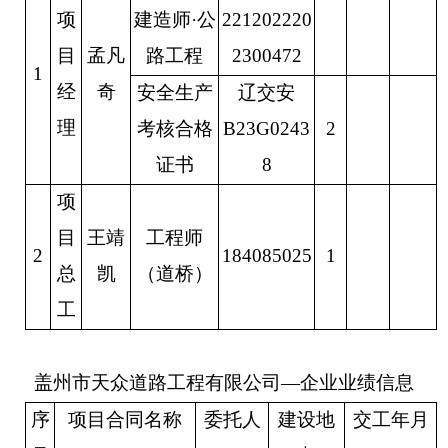
项
建造师
·公
221202220
目
孟凡
路工程
2300472
1
经
奇
安全生产
辽交安
理
考核合格
B23G0243
2
证书
8
项
目
王靖
工程师
2
184085025
1
总
凯
（
道桥
）
工
盖州市天众道路工程有限公司
—企业业绩信息
序
项目合同名称
委托人
建设地
交工
年月