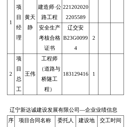
项
建造师
·公
221202020
目
黄天
路工程
2205589
1
经
静
安全生产
辽交安
理
考核合格
B23G0099
2
证书
4
项
工程师
目
（
道路与
2
王伟
183129416
1
总
桥隧工
工
程
）
辽宁新达诚建设发展有限公司
—企业业绩信息
序
项目合同名称
委托人
建设地
交工时间