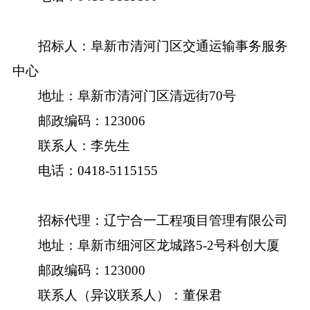
招
标
人：
阜新市清河门区交通运输事务服务
中心
地
址：
阜新市清河门区清远街
70号
邮政编码：
12300
6
联
系
人：
李先生
电话：
0418-5115155
招标代理：辽宁
合一工程项目管理
有限公司
地
址：阜新市细河区龙城路
5-2号科创大厦
邮政编码：
123000
联系人
（异议联系人）
：
董保君