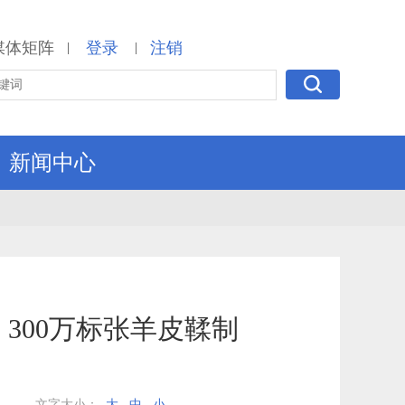
媒体矩阵
登录
注销
|
|
新闻中心
300万标张羊皮鞣制
示
文字大小：
大
中
小