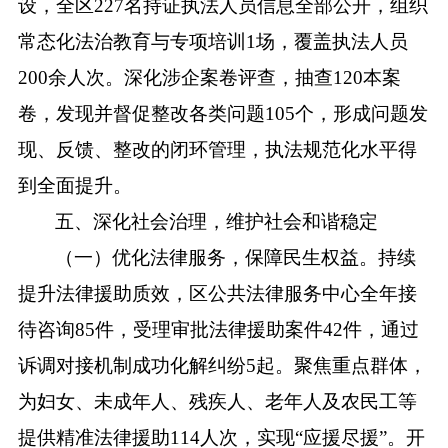
设，全区
227名持证执法人员信息全部公开，组织
常态化法治教育与专项培训
1
场，覆盖执法人员
200余
人次。深化涉企案卷评查，抽查
120
本案
卷，发现并督促整改各类问题
105个，形成问题发
现、反馈、整改的闭环管理，执法规范化水平得
到全面提升。
五、深化社会治理，维护社会和谐稳定
（一）优化法律服务，保障民生权益。持续
提升法律援助质效，区公共法律服务中心全年接
待咨询
85件，受理审批法律援助案件
42
件，通过
诉调对接机制成功化解纠纷
5起。聚焦重点群体，
为妇女、未成年人、残疾人、老年人及农民工等
提供精准法律援助114人次，实现“应援尽援”。开