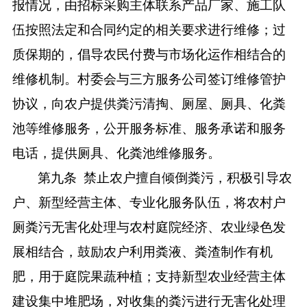
报情况，由招标采购主体联系产品厂家、施工队
伍按照法定和合同约定的相关要求进行维修；过
质保期的，
倡导
农民付费与市场化运作相结合的
维修机制。
村委会与三方服务公司
签订
维修管护
协议
，向农户提供
粪污清掏、
厕屋、厕具、化粪
池等维修服务
，
公开服务标准、服务承诺和服务
电话，提供厕具、化粪池维修服务
。
第九条
禁止农户擅自倾倒粪污，
积极引导农
户、新型经营主体、专业化服务队伍，将农村户
厕粪污无害化处理与农村庭院经济、农业绿色发
展相结合，鼓励农户利用粪液、粪渣制作有机
肥，用于庭院果蔬种植；支持新型农业经营主体
建设集中堆肥场，对收集的粪污进行无害化处理