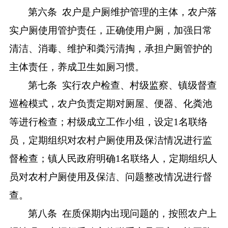
第六条
农户是户厕维护管理的主体，农户落
实户厕使用管护责任，正确使用户厕，加强日常
清洁、消毒、维护和粪污清掏，承担户厕管护的
主体责任，养成卫生
如厕
习惯。
第七条
实行农户检查、村级
监察
、镇
级
督查
巡检模式，农户负责定期对厕屋、便器、化粪池
等进行检查；村级
成立工作小组
，
设定
1名联络
员，
定期
组织
对农村户厕使用及保洁情况进行监
督
检查
；镇人民政府明确
1名联络人，定期组织人
员
对农村户厕使用及保洁、问题整改情况进行督
查
。
第八条
在质保期内出现问题的，按照农户上