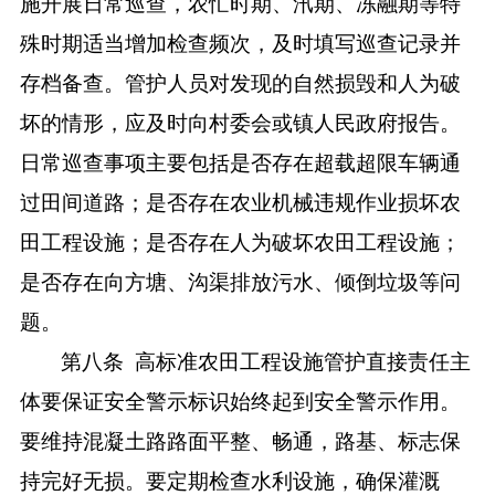
施开展
日常
巡查
，
农忙时期
、
汛期、冻融期等特
殊时期
适当
增加检查频次
，
及时填写巡查记录并
存档备查
。管护人员对
发现的自然损毁和人为破
坏的情形，应及时向村委会或镇人民政府报告。
日常巡查事项主要包括是否存在超载超限车辆通
过田间道路；是否存在农业机械违规作业损坏农
田工程设施；是否存在人为破坏农田工程设施；
是否存在向方塘、沟渠排放污水、倾倒垃圾等问
题。
第八条
高标准农田工程设施管护直接责任主
体要保证安全警示标识始终起到安全警示作用。
要维持混凝土路路面平整、畅通，路基、标志保
持完好无损。要定期检查水利设施，确保灌溉