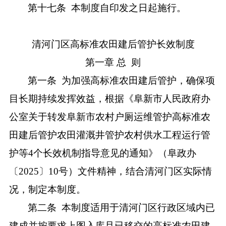
第十七条
本制度自印发之日起施行。
清河门区
高标准农田建
后
管护
长效
制度
第一章
总
则
第一条
为加强高标准农田建后管护，确保项
目长期持续发挥效益，
根据《
阜新市人民政府办
公室关于转发阜新市农村户厕运维管护高标准农
田建后管护农田灌溉井管护农村供水工程运行管
护等
4个长效机制指导意见的通知
》（
阜政办
〔
2025〕10号
）文件精神
，结合清河门区实际情
况，制定本制度。
第二条
本制度适用于清河门区行政区域内已
建成并按要求上图入库
且已移交
的高标准农田建