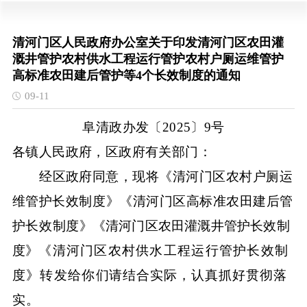
清河门区人民政府办公室关于印发清河门区农田灌
溉井管护农村供水工程运行管护农村户厕运维管护
高标准农田建后管护等4个长效制度的通知
09-11
阜清政办发〔
202
5
〕
9
号
各
镇
人民政府，
区
政府有关部门：
经
区
政府同意，现将《
清河门区
农村户厕运
维管
护长效
制度
》《
清河门区
高标准农田建后管
护长效制
度
》《
清河门区
农田灌溉井管护长效
制
度
》
《
清河门区
农村供水工程运行管护长效
制
度
》转发给你
们
请结合实际，认真抓好贯彻落
实。