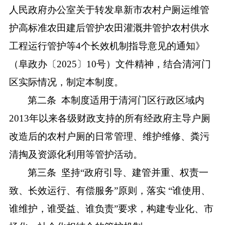
人民政府办公室关于转发阜新市农村户厕运维管
护高标准农田建后管护农田灌溉井管护农村供水
工程运行管护等
4个长效机制指导意见的通知
》
（
阜政办〔
2025〕10号
）文件精神
，结合清河门
区实际情况，制定本制度。
第二条
本制度适用于
清河门区行政区域内
2
013年以来各级财政支持的所有经政府主导户厕
改造后的农村户厕的日常管理、维护维修、粪污
清掏及资源化利用等管护活动。
第三条
坚持
“政府引导、建管并重、权责一
致、长效运行、有偿服务”原则，落实 “谁使用、
谁维护，谁受益、谁负责”要求，构建专业化、市