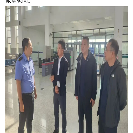
诚挚慰问。