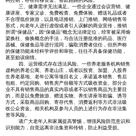
构控制，存在转移资金、卷款跑路的风险。
三、健康需求无法满足。一些企业通过会议营销、健
康讲座、专家义诊、免费检查、免费体验、赠送礼品或者
不合理低价旅游，以及电话推销、上门推销、网络销售等
形式，向老年人进行虚假或者引人误解的商业宣传，推销
所谓“保健品”，因“保健品”概念无法律定位，经常被采用偷
梁换柱、偷换概念的手法，与合法注册批准的药品、医疗
器械、保健食品等进行混同，骗取消费者信任，但所声称
的保健功能未经科学评价和审批，往往不具备保健功能，
甚至贻误病情。
四、运营模式存在违法风险。一些养老服务机构销售
虚构的养老公寓、养老山庄，或者以投资、加盟、入股养
生养老基地、老年公寓等项目名义，承诺返本销售、售后
包租、约定回购、销售房产份额等方式吸收资金。部分企
业不具有销售商品的真实内容或者不以销售商品为主要目
的，而是以免费旅游、赠送实物、养生讲座等欺骗、诱导
方式，采取商品回购、寄存代售、消费返利等方式非法吸
收公众资金。相关机构及参与人员的上述行为存在非法集
资等风险。
请广大老年人和家属提高警惕，增强风险防范意识和
识别能力，自觉远离非法集资和传销，防止利益受损。