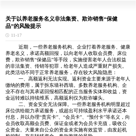
关于以养老服务名义非法集资、欺诈销售“保健
品”的风险提示
11-17
近期，一些养老服务机构、企业打着养老服务、健康
养老名义，承诺高额回报，以向老年人收取会员费、床位
费，欺诈销售“保健品”等手段，实施侵害老年人合法权益
的非法集资、传销等犯罪，给老年人造成严重财产损失。
此类活动不同于正常养老服务，存在较大风险隐患：
一、高额返利无法实现。返利资金主要来源于老年人
缴纳的费用，属于拆东墙补西墙。多数养老服务机构、企
业不存在与其承诺回报相匹配的正当服务实体和收益，资
金运转难以持续维系，高额返利仅为欺诈噱头。
二、资金安全无法保障。一些养老服务机构明显超过
床位供给能力承诺服务，或超出可持续盈利水平承诺还本
付息，并以办理“贵宾卡”、“会员卡”、“预付卡”等名义，向
会员收取高额会员费、保证金或者为会员卡充值，吸收公
众资金。大量来自公众的资金未实施有效监管，由发起机