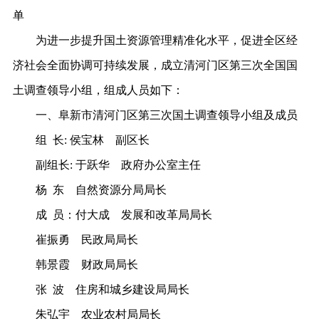
单
为进一步
提升国土资源管理精准化水平，促进全
区
经
济社会全面协调可持续发展
，成立清河门区第三次全国国
土调查领导小组
，组成人员如下：
一、阜新市清河门区第三次国土调查领导小组及成员
组
长
:
侯宝林
副区长
副组长
: 于跃华 政府办公室主任
杨
东
自然资源分局局长
成
员：
付大成
发展和改革局局长
崔振勇
民政局局长
韩景霞
财政局局长
张
波
住房和城乡建设局局长
朱弘宇
农业农村局局长