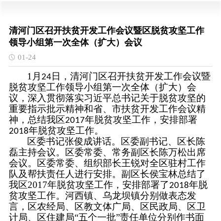
清河门区召开扶贫开发工作会议暨区脱贫攻坚工作
领导小组第一次全体（扩大）会议
01-24
1
月
日，清河门区召开扶贫开发工作会议暨
24
脱贫攻坚工作领导小组第一次全体（扩大）会
议，深入贯彻落实习近平总书记关于脱贫攻坚的
重要指示批示精神和省、市扶贫开发工作会议精
神，总结我区
年脱贫攻坚工作，安排部署
2017
年脱贫攻坚工作。
2018
区委书记张俊成讲话。区委副书记、区长陈
磊主持会议。区委常委、常务副区长陈万松出席
会议。区委常委、组织部长王锐对全区驻村工作
队及帮扶责任人进行安排。副区长侯宝林总结了
我区
2017
年脱贫攻坚工作，安排部署了
年脱
2018
贫攻坚工作。河西镇、乌龙坝镇分别做表态发
言，区农经局、区教文体广局、区民政局、区卫
计局、区住建局“五个一批”责任单位分别作书面