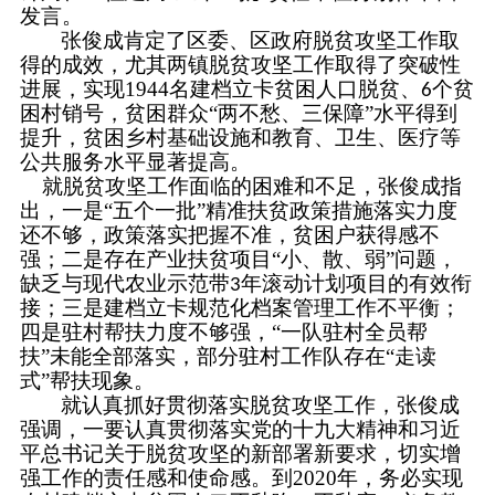
发言。
张俊成肯定了区委、区政府脱贫攻坚工作取
得的成效，尤其两镇脱贫攻坚工作取得了突破性
进展，实现
1944
名建档立卡贫困人口脱贫、
个贫
6
困村销号，贫困群众“两不愁、三保障”水平得到
提升，贫困乡村基础设施和教育、卫生、医疗等
公共服务水平显著提高。
就脱贫攻坚工作面临的困难和不足，张俊成指
出，一是
“五个一批”精准扶贫政策措施落实力度
还不够，政策落实把握不准，贫困户获得感不
强；二是存在产业扶贫项目“小、散、弱”问题，
缺乏与现代农业示范带
年滚动计划项目的有效衔
3
接；三是建档立卡规范化档案管理工作不平衡；
四是驻村帮扶力度不够强，“一队驻村全员帮
扶”未能全部落实，部分驻村工作队存在“走读
式”帮扶现象。
就认真抓好贯彻落实脱贫攻坚工作，张俊成
强调，一要认真贯彻落实党的十九大精神和习近
平总书记关于脱贫攻坚的新部署新要求，切实增
强工作的责任感和使命感。到
2020
年，务必实现