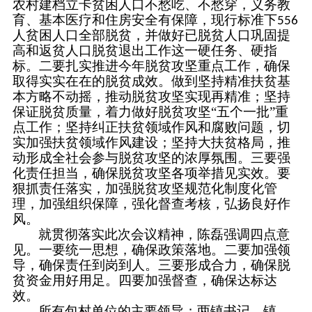
农村建档立卡贫困人口不愁吃、不愁穿，义务教
育、基本医疗和住房安全有保障，现行标准下
556
人贫困人口全部脱贫，并做好已脱贫人口巩固提
高和返贫人口脱贫退出工作这一硬任务、硬指
标。二要扎实推进今年脱贫攻坚重点工作，确保
取得实实在在的脱贫成效。做到坚持精准扶贫基
本方略不动摇，推动脱贫攻坚实现再精准；坚持
保证脱贫质量，着力做好脱贫攻坚“五个一批”重
点工作；坚持纠正扶贫领域作风和腐败问题，切
实加强扶贫领域作风建设；坚持大扶贫格局，推
动形成全社会参与脱贫攻坚的浓厚氛围。三要强
化责任担当，确保脱贫攻坚各项举措见实效。要
狠抓责任落实，加强脱贫攻坚规范化制度化管
理，加强组织保障，强化督查考核，弘扬良好作
风。
就贯彻落实此次会议精神，陈磊强调四点意
见。一要统一思想，确保政策落地。二要加强领
导，确保责任到岗到人。三要形成合力，确保脱
贫资金用好用足。四要加强督查，确保达标达
效。
所有包村单位的主要领导；两镇书记、镇