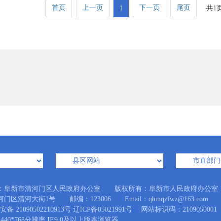
首页
上一页
下一页
尾页
1
共1
：阜新市清河门区人民政府办公室 版权所有：阜新市人民政府办公室
门区清河大街1号 邮编：123006 Email：qhmqzfwz@163.com
备 21090502210913号
辽ICP备05021991号
网站标识码：2109050001
440*768分辨率 IE9.0及以上版本浏览器