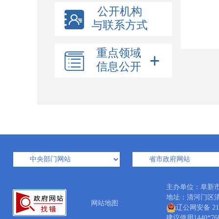
公开机构
与联系方式
重点领域
信息公开
主办单位：阜新
地址：清河门区清河大
网站地图
辽公网安备 210
建议使用1440*7