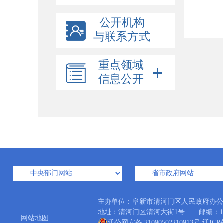
公开机构
与联系方式
重点领域
信息公开
主办单位：阜新市清河门区人民政府办
地址：清河门区清河大街1号 邮编：123006
网站地图
辽公网安备 21090502210913号
辽ICP