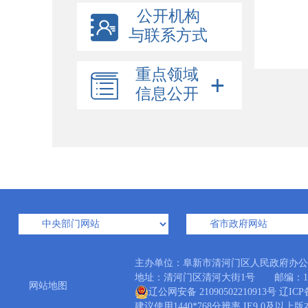
公开机构
与联系方式
重点领域
信息公开
主办单位：阜新市清河门区人民政府办
地址：清河门区清河大街1号 邮编：123006
网站地图
辽公网安备 21090502210913号
辽ICP
建议使用1440*768分辨率 IE9.0及以上