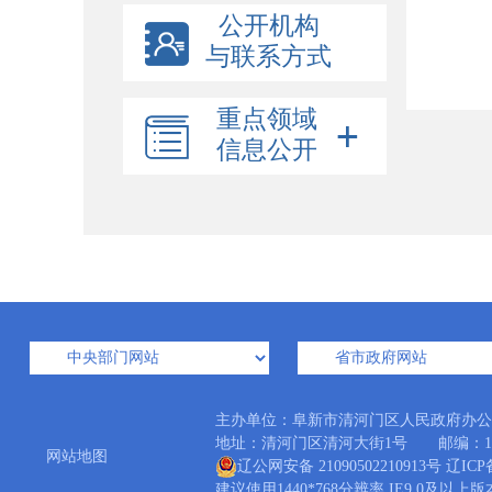
公开机构
与联系方式
重点领域
信息公开
主办单位：阜新市清河门区人民政府办
地址：清河门区清河大街1号 邮编：123006
网站地图
辽公网安备 21090502210913号
辽ICP
建议使用1440*768分辨率 IE9.0及以上